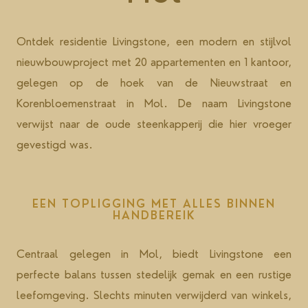
advertisers. These are persistent cookies and almost
website functions. This includes cookies from third-
always of third-party provenance.
party analytics services as long as the cookies are
Ontdek residentie Livingstone, een modern en stijlvol
for the exclusive use of the owner of the website
nieuwbouwproject met 20 appartementen en 1 kantoor,
visited.
gelegen op de hoek van de Nieuwstraat en
Korenbloemenstraat in Mol. De naam Livingstone
verwijst naar de oude steenkapperij die hier vroeger
gevestigd was.
EEN TOPLIGGING MET ALLES BINNEN
HANDBEREIK
Centraal gelegen in Mol, biedt Livingstone een
perfecte balans tussen stedelijk gemak en een rustige
leefomgeving. Slechts minuten verwijderd van winkels,